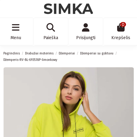
0
Menu
Paieška
Prisijungti
Krepšelis
Pagrindinis
Drabužiai moterims
Džemperiai
Džemperiai su gobtuvu
Džemperis-RV-BL-6935.18P-limonkowy