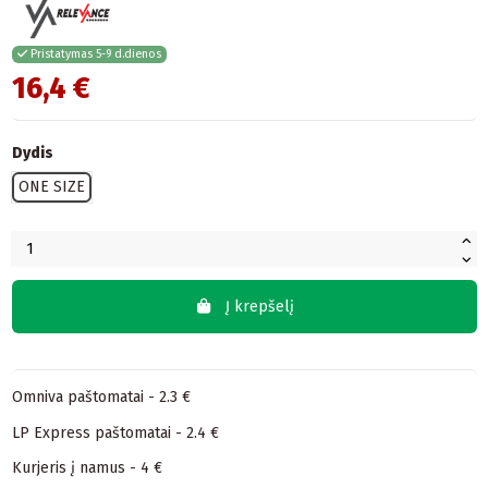
Pristatymas 5-9 d.dienos
16,4 €
Dydis
ONE SIZE
Į krepšelį
Omniva paštomatai - 2.3 €
LP Express paštomatai - 2.4 €
Kurjeris į namus - 4 €