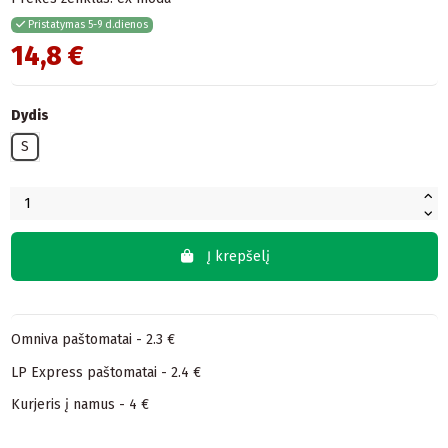
Pristatymas 5-9 d.dienos
14,8 €
Dydis
S
Į krepšelį
Omniva paštomatai - 2.3 €
LP Express paštomatai - 2.4 €
Kurjeris į namus - 4 €