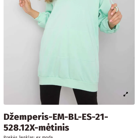
Džemperis-EM-BL-ES-21-
528.12X-mėtinis
Prekės ženklas:
ex moda