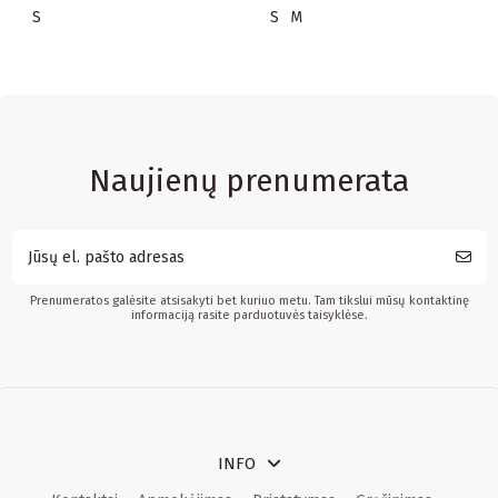
S
S
M
Naujienų prenumerata
Prenumeratos galėsite atsisakyti bet kuriuo metu. Tam tikslui mūsų kontaktinę
informaciją rasite parduotuvės taisyklėse.
INFO