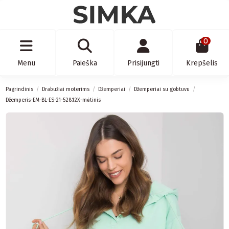
0
Menu
Paieška
Prisijungti
Krepšelis
Pagrindinis
Drabužiai moterims
Džemperiai
Džemperiai su gobtuvu
Džemperis-EM-BL-ES-21-528.12X-mėtinis