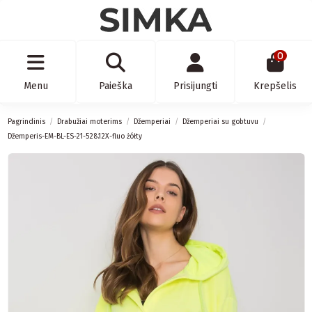
0
Menu
Paieška
Prisijungti
Krepšelis
Pagrindinis
Drabužiai moterims
Džemperiai
Džemperiai su gobtuvu
Džemperis-EM-BL-ES-21-528.12X-fluo żółty