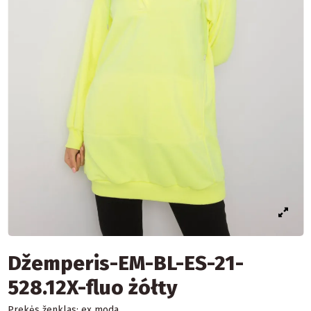
Džemperis-EM-BL-ES-21-
528.12X-fluo żółty
Prekės ženklas:
ex moda