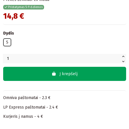
Pristatymas 5-9 d.dienos
14,8 €
Dydis
S
Į krepšelį
Omniva paštomatai - 2.3 €
LP Express paštomatai - 2.4 €
Kurjeris į namus - 4 €