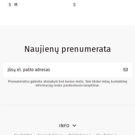
S
M
S
Naujienų prenumerata
Prenumeratos galėsite atsisakyti bet kuriuo metu. Tam tikslui mūsų kontaktinę
informaciją rasite parduotuvės taisyklėse.
INFO