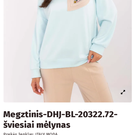
Megztinis-DHJ-BL-20322.72-
šviesiai mėlynas
Prekės ženklas:
ITALY MODA