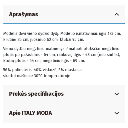
Aprašymas
Modelis dėvi vieno dydžio dydį. Modelio išmatavimai: ūgis 173 cm,
krūtinė 85 cm, juosmuo 62 cm, klubai 95 cm.
Vieno dydžio megztinio matmenys išmatuoti plokščiai: megztinio
plotis po pažastimis - 64 cm, rankovių ilgis - 48 cm (nuo siūlės),
klubų plotis - 54 cm, megztinio ilgis - 69 cm.
56% poliesteris, 40% viskozė, 5% elastanas
skalbti mašinoje 30°C temperatūroje
Prekės specifikacijos
Apie ITALY MODA