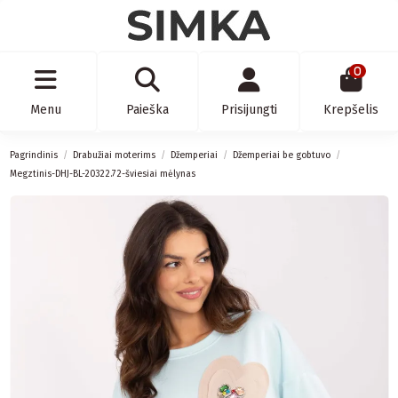
0
Menu
Paieška
Prisijungti
Krepšelis
Pagrindinis
Drabužiai moterims
Džemperiai
Džemperiai be gobtuvo
Megztinis-DHJ-BL-20322.72-šviesiai mėlynas