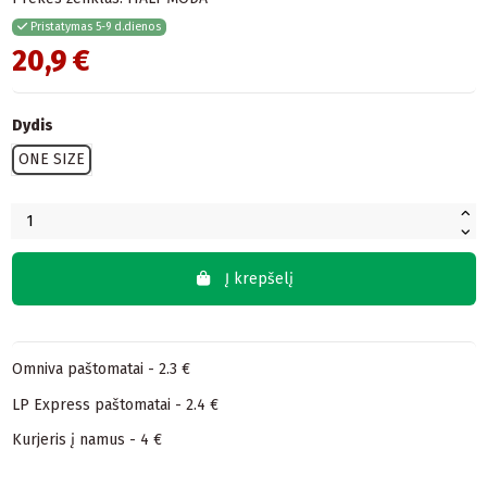
Pristatymas 5-9 d.dienos
20,9 €
Dydis
ONE SIZE
Į krepšelį
Omniva paštomatai - 2.3 €
LP Express paštomatai - 2.4 €
Kurjeris į namus - 4 €