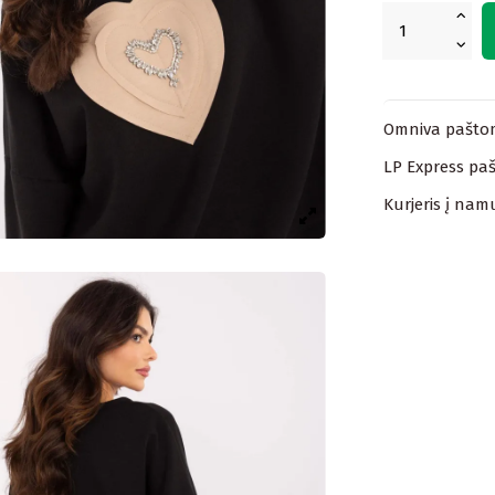
Omniva paštom
LP Express paš
Kurjeris į nam