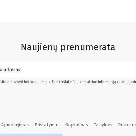
Naujienų prenumerata
ite atsisakyti bet kuriuo metu. Tam tikslui mūsų kontaktinę informaciją rasite pard
Apmokėjimas
Pristatymas
Grąžinimas
Taisyklės
Privatum