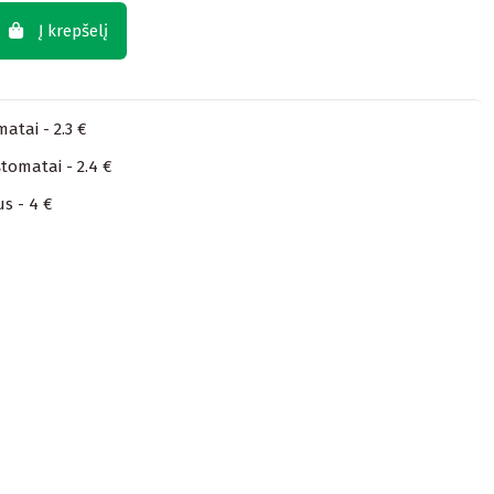
Į krepšelį
atai - 2.3 €
tomatai - 2.4 €
us - 4 €