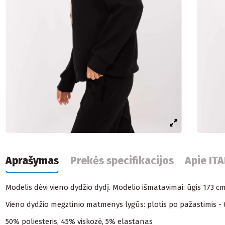
Aprašymas
Prekės specifikacijos
Apie IT
Modelis dėvi vieno dydžio dydį. Modelio išmatavimai: ūgis 173 c
Vieno dydžio megztinio matmenys lygūs: plotis po pažastimis - 67 
50% poliesteris, 45% viskozė, 5% elastanas