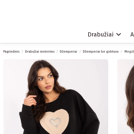
Drabužiai
A
Pagrindinis
Drabužiai moterims
Džemperiai
Džemperiai be gobtuvo
Megzti