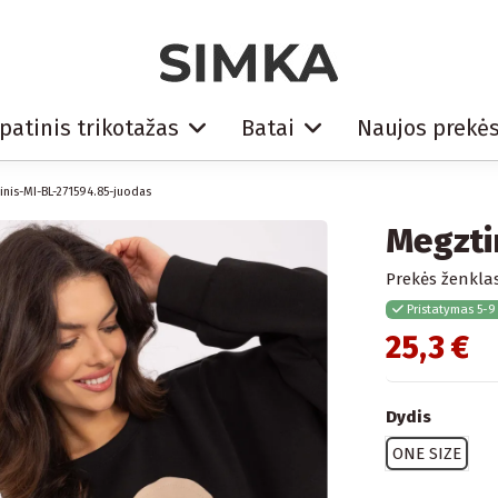
patinis trikotažas
Batai
Naujos prekė
nis-MI-BL-271594.85-juodas
Megzti
Prekės ženklas
Pristatymas 5-9
25,3 €
Dydis
ONE SIZE