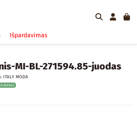
s
Išpardavimas
nis-MI-BL-271594.85-juodas
:
ITALY MODA
 d.dienos