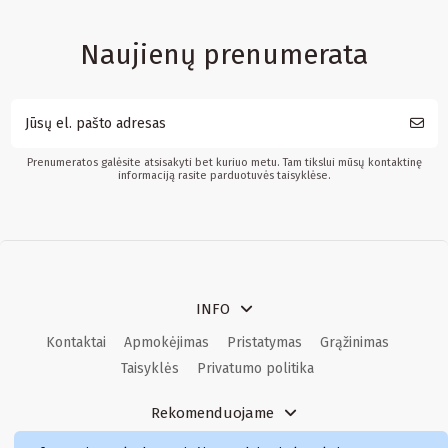
Naujienų prenumerata
Prenumeratos galėsite atsisakyti bet kuriuo metu. Tam tikslui mūsų kontaktinę
informaciją rasite parduotuvės taisyklėse.
INFO
Kontaktai
Apmokėjimas
Pristatymas
Grąžinimas
Taisyklės
Privatumo politika
Rekomenduojame
Kvepalai
Kvepalai moterims
Kvepalai vyrams