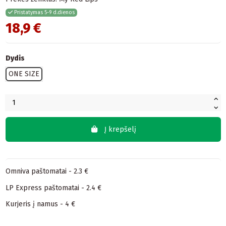
Pristatymas 5-9 d.dienos
18,9 €
Dydis
ONE SIZE
Į krepšelį
Omniva paštomatai - 2.3 €
LP Express paštomatai - 2.4 €
Kurjeris į namus - 4 €