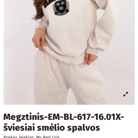
Megztinis-EM-BL-617-16.01X-
šviesiai smėlio spalvos
Prekės ženklas:
My Red Lips