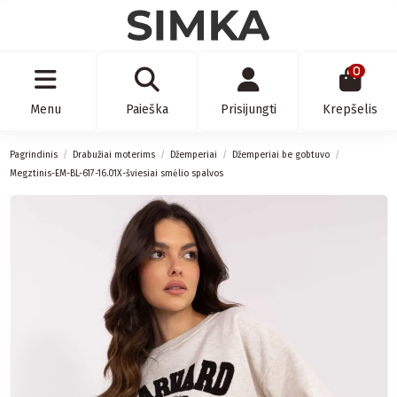
0
Menu
Paieška
Prisijungti
Krepšelis
Pagrindinis
Drabužiai moterims
Džemperiai
Džemperiai be gobtuvo
Megztinis-EM-BL-617-16.01X-šviesiai smėlio spalvos