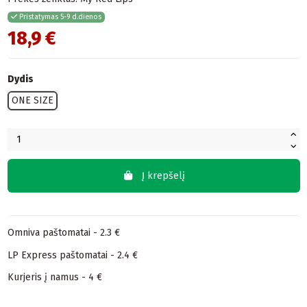
Pristatymas 5-9 d.dienos
18,9 €
Dydis
ONE SIZE
Į krepšelį
Omniva paštomatai - 2.3 €
LP Express paštomatai - 2.4 €
Kurjeris į namus - 4 €