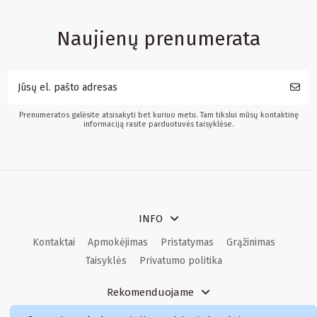
Naujienų prenumerata
Prenumeratos galėsite atsisakyti bet kuriuo metu. Tam tikslui mūsų kontaktinę
informaciją rasite parduotuvės taisyklėse.
INFO
Kontaktai
Apmokėjimas
Pristatymas
Grąžinimas
Taisyklės
Privatumo politika
Rekomenduojame
Kvepalai
Kvepalai moterims
Kvepalai vyrams