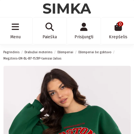
0
Menu
Paieška
Prisijungti
Krepšelis
Pagrindinis
Drabužiai moterims
Džemperiai
Džemperiai be gobtuvo
Megztinis-EM-BL-617-15.51P-tamsiai žalias