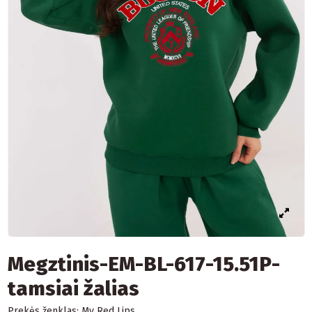
Megztinis-EM-BL-617-15.51P-
tamsiai žalias
Prekės ženklas:
My Red Lips