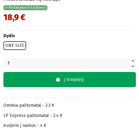
Pristatymas 5-9 d.dienos
18,9 €
Dydis
ONE SIZE
Į krepšelį
Omniva paštomatai - 2.3 €
LP Express paštomatai - 2.4 €
Kurjeris į namus - 4 €