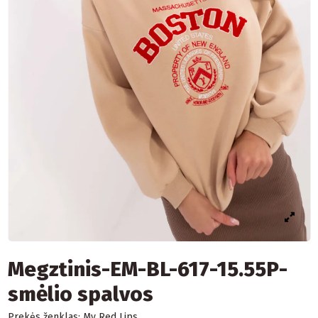
Megztinis-EM-BL-617-15.55P-
smėlio spalvos
Prekės ženklas:
My Red Lips