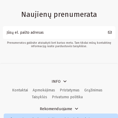
Naujienų prenumerata
Prenumeratos galėsite atsisakyti bet kuriuo metu. Tam tikslui mūsų kontaktinę
informaciją rasite parduotuvės taisyklėse.
INFO
Kontaktai
Apmokėjimas
Pristatymas
Grąžinimas
Taisyklės
Privatumo politika
Rekomenduojame
Kvepalai
Kvepalai moterims
Kvepalai vyrams