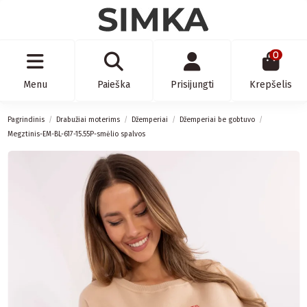
0
Menu
Paieška
Prisijungti
Krepšelis
Pagrindinis
Drabužiai moterims
Džemperiai
Džemperiai be gobtuvo
Megztinis-EM-BL-617-15.55P-smėlio spalvos