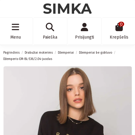
0
Menu
Paieška
Prisijungti
Krepšelis
Pagrindinis
Drabužiai moterims
Džemperiai
Džemperiai be gobtuvo
Džemperis-EM-BL-536/2.04-juodas