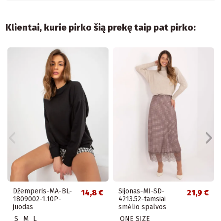
Klientai, kurie pirko šią prekę taip pat pirko:
Džemperis-MA-BL-
Sijonas-MI-SD-
14,8 €
21,9 €
1809002-1.10P-
4213.52-tamsiai
juodas
smėlio spalvos
S
M
L
ONE SIZE