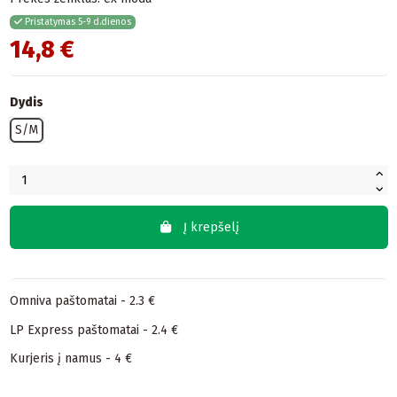
Pristatymas 5-9 d.dienos
14,8 €
Dydis
S/M
Į krepšelį
Omniva paštomatai - 2.3 €
LP Express paštomatai - 2.4 €
Kurjeris į namus - 4 €