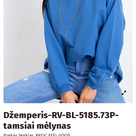
Džemperis-RV-BL-5185.73P-
tamsiai mėlynas
Prekės ženklas:
BASIC FEEL GOOD