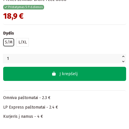
Pristatymas 5-9 d.dienos
18,9 €
Dydis
S/M
L/XL
Į krepšelį
Omniva paštomatai - 2.3 €
LP Express paštomatai - 2.4 €
Kurjeris į namus - 4 €