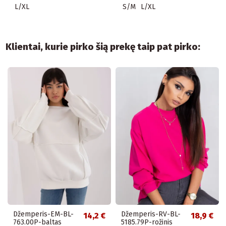
L/XL
S/M
L/XL
Klientai, kurie pirko šią prekę taip pat pirko:
Džemperis-EM-BL-
Džemperis-RV-BL-
14,2 €
18,9 €
763.00P-baltas
5185.79P-rožinis