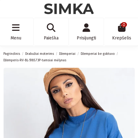
0
Menu
Paieška
Prisijungti
Krepšelis
Pagrindinis
Drabužiai moterims
Džemperiai
Džemperiai be gobtuvo
Džemperis-RV-BL-5185.73P-tamsiai mėlynas