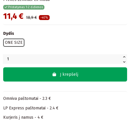
Pristatymas 1-2 d.dienos
11,4 €
18,9 €
-40%
Dydis
ONE SIZE
Į krepšelį
Omniva paštomatai - 2.3 €
LP Express paštomatai - 2.4 €
Kurjeris į namus - 4 €