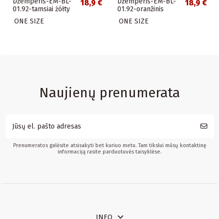
Džemperis-EM-BL-
Džemperis-EM-BL-
18,9 €
18,9 €
01.92-tamsiai żółty
01.92-oranžinis
ONE SIZE
ONE SIZE
Naujienų prenumerata
Prenumeratos galėsite atsisakyti bet kuriuo metu. Tam tikslui mūsų kontaktinę
informaciją rasite parduotuvės taisyklėse.
INFO