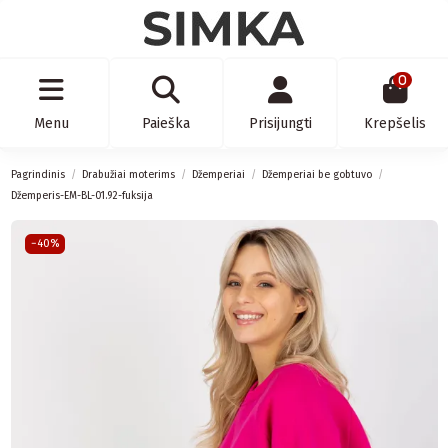
0
Menu
Paieška
Prisijungti
Krepšelis
Pagrindinis
Drabužiai moterims
Džemperiai
Džemperiai be gobtuvo
Džemperis-EM-BL-01.92-fuksija
−40%