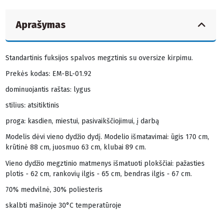
Aprašymas
Standartinis fuksijos spalvos megztinis su oversize kirpimu.
Prekės kodas: EM-BL-01.92
dominuojantis raštas: lygus
stilius: atsitiktinis
proga: kasdien, miestui, pasivaikščiojimui, į darbą
Modelis dėvi vieno dydžio dydį. Modelio išmatavimai: ūgis 170 cm,
krūtinė 88 cm, juosmuo 63 cm, klubai 89 cm.
Vieno dydžio megztinio matmenys išmatuoti plokščiai: pažasties
plotis - 62 cm, rankovių ilgis - 65 cm, bendras ilgis - 67 cm.
70% medvilnė, 30% poliesteris
skalbti mašinoje 30°C temperatūroje