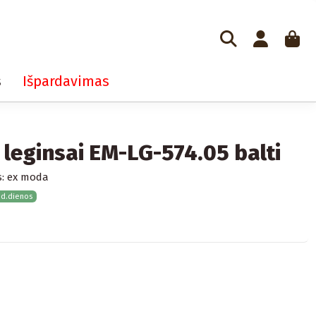
s
Išpardavimas
 leginsai EM-LG-574.05 balti
:
ex moda
 d.dienos