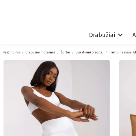
Drabužiai
A
Pagrindinis
Drabužiai moterims
Šortai
Dviratininko šortai
Trumpi leginsai E