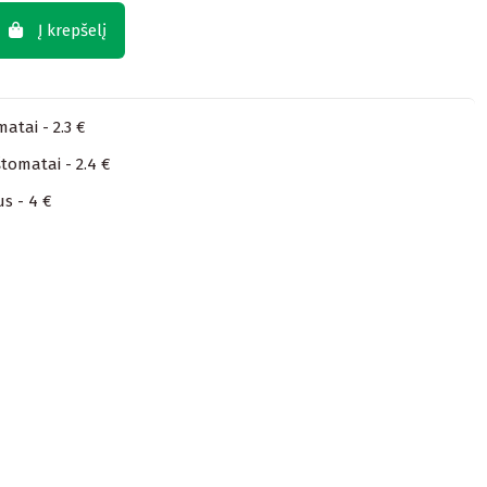
Į krepšelį
atai - 2.3 €
tomatai - 2.4 €
us - 4 €