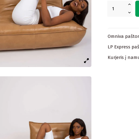
Omniva paštom
LP Express paš
Kurjeris į nam