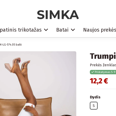
patinis trikotažas
Batai
Naujos prekė
M-LG-574.05 balti
Trumpi
Prekės ženklas
Pristatymas 5-9
12,2 €
Dydis
S