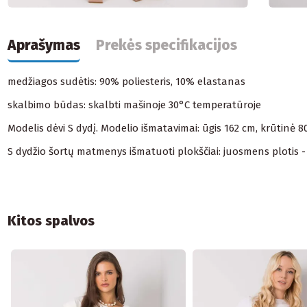
Aprašymas
Prekės specifikacijos
medžiagos sudėtis: 90% poliesteris, 10% elastanas
skalbimo būdas: skalbti mašinoje 30°C temperatūroje
Modelis dėvi S dydį. Modelio išmatavimai: ūgis 162 cm, krūtinė 
S dydžio šortų matmenys išmatuoti plokščiai: juosmens plotis - 3
Kitos spalvos