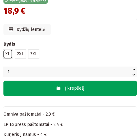
Pristatymas 5-9 d.dienos
18,9 €
Dydžių lentelė
Dydis
XL
2XL
3XL
Į krepšelį
Omniva paštomatai - 2.3 €
LP Express paštomatai - 2.4 €
Kurjeris į namus - 4 €