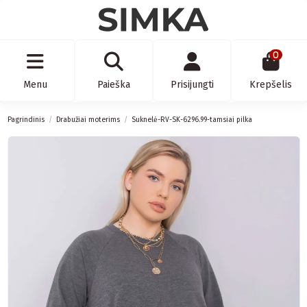
0
Menu
Paieška
Prisijungti
Krepšelis
Pagrindinis
Drabužiai moterims
Suknelė-RV-SK-6296.99-tamsiai pilka