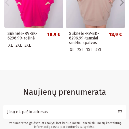
Suknelė-RV-SK-
Suknelė-RV-SK-
18,9 €
18,9 €
6296.99-rožinė
6296.99-tamsiai
smėlio spalvos
XL
2XL
3XL
XL
2XL
3XL
4XL
Naujienų prenumerata
Prenumeratos galėsite atsisakyti bet kuriuo metu. Tam tikslui mūsų kontaktinę
informaciją rasite parduotuvės taisyklėse.