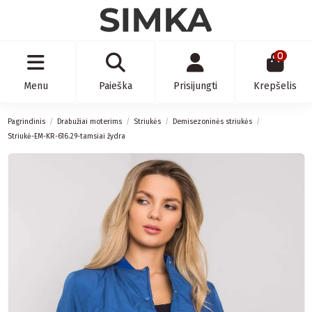
0
Menu
Paieška
Prisijungti
Krepšelis
Pagrindinis
Drabužiai moterims
Striukės
Demisezoninės striukės
Striukė-EM-KR-616.29-tamsiai žydra