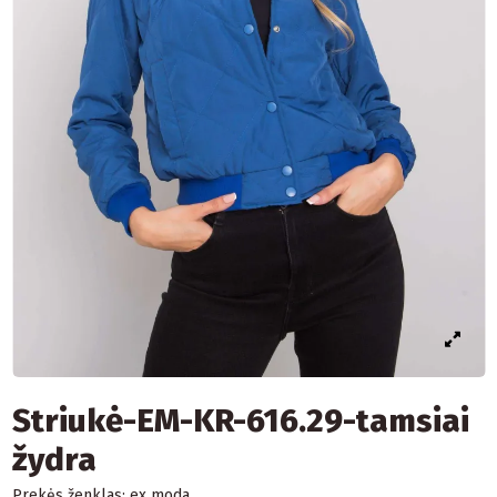
Striukė-EM-KR-616.29-tamsiai
žydra
Prekės ženklas:
ex moda