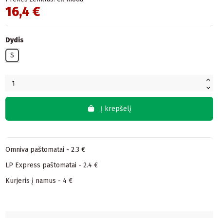
16,4 €
Dydis
S
Į krepšelį
Omniva paštomatai - 2.3 €
LP Express paštomatai - 2.4 €
Kurjeris į namus - 4 €