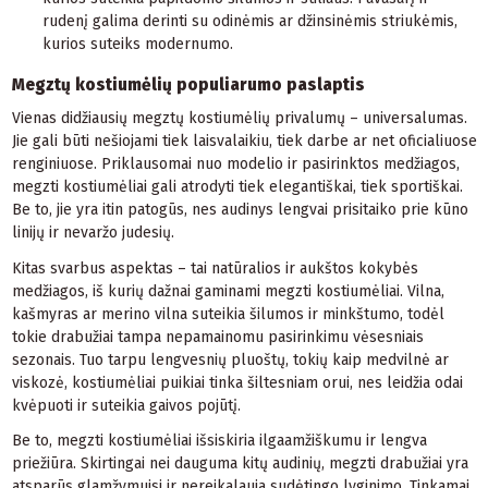
rudenį galima derinti su odinėmis ar džinsinėmis striukėmis,
kurios suteiks modernumo.
Megztų kostiumėlių populiarumo paslaptis
Vienas didžiausių megztų kostiumėlių privalumų – universalumas.
Jie gali būti nešiojami tiek laisvalaikiu, tiek darbe ar net oficialiuose
renginiuose. Priklausomai nuo modelio ir pasirinktos medžiagos,
megzti kostiumėliai gali atrodyti tiek elegantiškai, tiek sportiškai.
Be to, jie yra itin patogūs, nes audinys lengvai prisitaiko prie kūno
linijų ir nevaržo judesių.
Kitas svarbus aspektas – tai natūralios ir aukštos kokybės
medžiagos, iš kurių dažnai gaminami megzti kostiumėliai. Vilna,
kašmyras ar merino vilna suteikia šilumos ir minkštumo, todėl
tokie drabužiai tampa nepamainomu pasirinkimu vėsesniais
sezonais. Tuo tarpu lengvesnių pluoštų, tokių kaip medvilnė ar
viskozė, kostiumėliai puikiai tinka šiltesniam orui, nes leidžia odai
kvėpuoti ir suteikia gaivos pojūtį.
Be to, megzti kostiumėliai išsiskiria ilgaamžiškumu ir lengva
priežiūra. Skirtingai nei dauguma kitų audinių, megzti drabužiai yra
atsparūs glamžymuisi ir nereikalauja sudėtingo lyginimo. Tinkamai