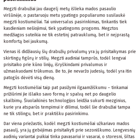
Megzti drabužiai jau daugelį metų išlieka mados pasaulio
viršūnėje, o pastaruoju metu ypatingo populiarumo susilaukė
megzti kostiumėliai. Tai universalus pasirinkimas, tinkantis tiek
kasdieniam nešiojimui, tiek ypatingoms progoms. Megztos
medžiagos suteikia ne tik estetinį patrauklumą, bet ir neįprastą
komfortą bei jaukumą.
Vienas iš didžiausių šių drabužių privalumų yra jų prisitaikymas prie
skirtingų figūrų ir stilių. Megzti audiniai tamprūs, todėl lengvai
prisitaiko prie kūno linijų, išryškindami privalumus ir
užmaskuodami trūkumus. Be to, jie nevaržo judesių, todėl yra itin
patogūs dėvėti visą dieną.
Megzti kostiumėliai taip pat pasižymi ilgaamžiškumu – tinkamai
prižiūrimi jie išlaiko savo formą ir spalvą net po daugelio
skalbimų. Šiuolaikinės technologijos leidžia sukurti mezginius,
kurie yra atsparūs tempimui ir dilimui, todėl šie drabužiai tampa
ne tik stilingu, bet ir praktišku pasirinkimu.
Dar viena priežastis, kodėl megzti kostiumėliai užkariavo mados
pasaulį, yra jų gebėjimas prisitaikyti prie sezoniškumo. Lengvesnių
audinių variantai puikiai tinka pavasariui ir vasarai, o storesni, šiltas