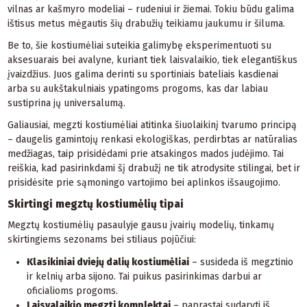
vilnas ar kašmyro modeliai – rudeniui ir žiemai. Tokiu būdu galima
ištisus metus mėgautis šių drabužių teikiamu jaukumu ir šiluma.
Be to, šie kostiumėliai suteikia galimybę eksperimentuoti su
aksesuarais bei avalyne, kuriant tiek laisvalaikio, tiek elegantiškus
įvaizdžius. Juos galima derinti su sportiniais bateliais kasdienai
arba su aukštakulniais ypatingoms progoms, kas dar labiau
sustiprina jų universalumą.
Galiausiai, megzti kostiumėliai atitinka šiuolaikinį tvarumo principą
– daugelis gamintojų renkasi ekologiškas, perdirbtas ar natūralias
medžiagas, taip prisidėdami prie atsakingos mados judėjimo. Tai
reiškia, kad pasirinkdami šį drabužį ne tik atrodysite stilingai, bet ir
prisidėsite prie sąmoningo vartojimo bei aplinkos išsaugojimo.
Skirtingi megztų kostiumėlių tipai
Megztų kostiumėlių pasaulyje gausu įvairių modelių, tinkamų
skirtingiems sezonams bei stiliaus pojūčiui:
Klasikiniai dviejų dalių kostiumėliai
– susideda iš megztinio
ir kelnių arba sijono. Tai puikus pasirinkimas darbui ar
oficialioms progoms.
Laisvalaikio megzti komplektai
– paprastai sudaryti iš