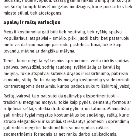
leidžiantys odai kvėpuoti. Vasarą galima rinktis trumpų rankovių ar
net šortų komplektus iš megztos medžiagos, kurie puikiai tiks tiek
miesto stiliui, tiek atostogoms.
Spalvų ir raštų variacijos
Megzti kostiumėliai gali būti tiek neutralių, tiek ryškių spalvų.
Populiariausi atspalviai – smėlio, pilki, juodi, balti, bet pastaruoju
metu vis dažniau madoje pasirodo pasteliniai tonai, tokie kaip
levandų, mėtinė ar dangiškai mėlyna.
Tiems, kurie mėgsta ryškesnius sprendimus, verta rinktis sodrias
spalvas, pavyzdžiui, sodrią raudoną, ryškiai žalią ar karališką
mėlyną. Tokie atspalviai suteikia drąsos ir išskirtinumo, pabrėžia
asmeninį stilių. Be to, daugelis megztų kostiumėlių yra dekoruoti
kontrastingomis detalėmis, kurios padeda sukurti išskirtinį įvaizdį.
Raštų įvairovė taip pat suteikia galimybę eksperimentuoti –
tradiciniai mezgimo motyvai, tokie kaip pynės, deimantų formos ar
reljefiniai raštai, suteikia drabužiui gylio ir unikalumo. Minimalistai
gali rinktis lygiai megztus kostiumėlius be sudėtingų raštų, kurie
atrodo elegantiškai ir subtiliai. O ieškantys įdomesnių sprendimų
gali rinktis megztus kostiumėlius su margintais raštais,
geometrinėmis formomis ar net rankų darbo aplikacijomis.