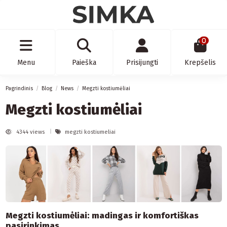
0
Menu
Paieška
Prisijungti
Krepšelis
Pagrindinis
Blog
News
Megzti kostiumėliai
Megzti kostiumėliai
4344 views
megzti kostiumeliai
Megzti kostiumėliai: madingas ir komfortiškas
pasirinkimas