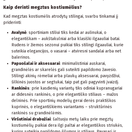
Kaip derinti megztus kostiumėlius?
Kad megztas kostiumėlis atrodytų stilingai, svarbu tinkamai jį
priderinti:
Avalynė
: sportiniam stiliui tiks kedai ar aulinukai, o
elegantiškam – aukštakulniai arba klasiški ilgaauliai batai.
Rudens ir žiemos sezonui puikiai tiks stilingi ilgaauliai, kurie
suteikia elegancijos, o vasarai – atviresni sandalai arba net
balerinos.
Papuošalai ir aksesuarai
: minimalistiniai auskarai,
grandinėlės ar skarelės gali suteikti papildomo žavesio.
Stilingi akinių rėmeliai arba plaukų aksesuarai, pavyzdžiui,
šilkinės juostos ar segtukai, taip pat gali pagyvinti įvaizdį.
Rankinės
: prie kasdienių variantų tiks odiniai kupranugariai
ar didesnės rankinės, o prie elegantiško stiliaus – mažos
delninės. Prie sportinių modelių gerai derės praktiškos
kuprinės, o elegantiškiems variantams – struktūrinės
rankinės su grandinėlėmis.
Viršutiniai drabužiai
: šaltuoju metų laiku prie megztų
kostiumėlių puikiai dera ilgi paltai ar elegantiškos striukės,
kurios suteikia papildomo šilumos ir stiliaus. Pavasarį ir