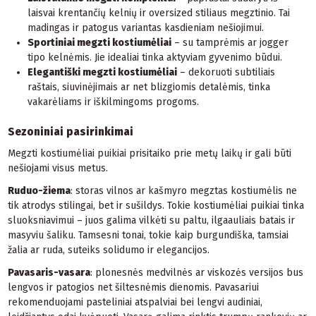
laisvai krentančių kelnių ir oversized stiliaus megztinio. Tai
madingas ir patogus variantas kasdieniam nešiojimui.
Sportiniai megzti kostiumėliai
– su tamprėmis ar jogger
tipo kelnėmis. Jie idealiai tinka aktyviam gyvenimo būdui.
Elegantiški megzti kostiumėliai
– dekoruoti subtiliais
raštais, siuvinėjimais ar net blizgiomis detalėmis, tinka
vakarėliams ir iškilmingoms progoms.
Sezoniniai pasirinkimai
Megzti kostiumėliai puikiai prisitaiko prie metų laikų ir gali būti
nešiojami visus metus.
Ruduo-žiema
: storas vilnos ar kašmyro megztas kostiumėlis ne
tik atrodys stilingai, bet ir sušildys. Tokie kostiumėliai puikiai tinka
sluoksniavimui – juos galima vilkėti su paltu, ilgaauliais batais ir
masyviu šaliku. Tamsesni tonai, tokie kaip burgundiška, tamsiai
žalia ar ruda, suteiks solidumo ir elegancijos.
Pavasaris-vasara
: plonesnės medvilnės ar viskozės versijos bus
lengvos ir patogios net šiltesnėmis dienomis. Pavasariui
rekomenduojami pasteliniai atspalviai bei lengvi audiniai,