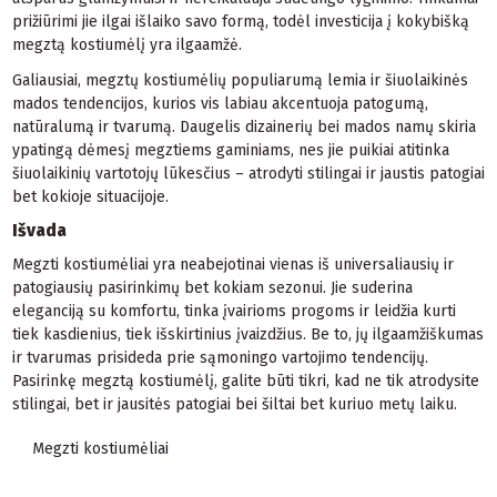
prižiūrimi jie ilgai išlaiko savo formą, todėl investicija į kokybišką
megztą kostiumėlį yra ilgaamžė.
Galiausiai, megztų kostiumėlių populiarumą lemia ir šiuolaikinės
mados tendencijos, kurios vis labiau akcentuoja patogumą,
natūralumą ir tvarumą. Daugelis dizainerių bei mados namų skiria
ypatingą dėmesį megztiems gaminiams, nes jie puikiai atitinka
šiuolaikinių vartotojų lūkesčius – atrodyti stilingai ir jaustis patogiai
bet kokioje situacijoje.
Išvada
Megzti kostiumėliai yra neabejotinai vienas iš universaliausių ir
patogiausių pasirinkimų bet kokiam sezonui. Jie suderina
eleganciją su komfortu, tinka įvairioms progoms ir leidžia kurti
tiek kasdienius, tiek išskirtinius įvaizdžius. Be to, jų ilgaamžiškumas
ir tvarumas prisideda prie sąmoningo vartojimo tendencijų.
Pasirinkę megztą kostiumėlį, galite būti tikri, kad ne tik atrodysite
stilingai, bet ir jausitės patogiai bei šiltai bet kuriuo metų laiku.
Megzti kostiumėliai