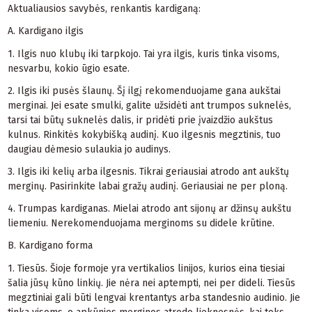
Aktualiausios savybės, renkantis kardiganą:
A. Kardigano ilgis
1. Ilgis nuo klubų iki tarpkojo. Tai yra ilgis, kuris tinka visoms,
nesvarbu, kokio ūgio esate.
2. Ilgis iki pusės šlaunų. Šį ilgį rekomenduojame gana aukštai
merginai. Jei esate smulki, galite užsidėti ant
trumpos suknelės
,
tarsi tai būtų suknelės dalis, ir pridėti prie įvaizdžio aukštus
kulnus. Rinkitės kokybišką audinį. Kuo ilgesnis megztinis, tuo
daugiau dėmesio sulaukia jo audinys.
3. Ilgis iki kelių arba ilgesnis. Tikrai geriausiai atrodo ant aukštų
merginų. Pasirinkite labai gražų audinį. Geriausiai ne per ploną.
4. Trumpas kardiganas. Mielai atrodo ant sijonų ar džinsų aukštu
liemeniu. Nerekomenduojama merginoms su didele krūtine.
B. Kardigano forma
1. Tiesūs. Šioje formoje yra vertikalios linijos, kurios eina tiesiai
šalia jūsų kūno linkių. Jie nėra nei aptempti, nei per dideli. Tiesūs
megztiniai
gali būti lengvai krentantys arba standesnio audinio. Jie