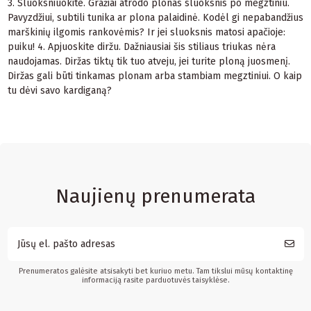
3. Sluoksniuokite. Gražiai atrodo plonas sluoksnis po megztiniu.
Pavyzdžiui, subtili tunika ar plona palaidinė. Kodėl gi nepabandžius
marškinių ilgomis rankovėmis? Ir jei sluoksnis matosi apačioje:
puiku! 4. Apjuoskite diržu. Dažniausiai šis stiliaus triukas nėra
naudojamas. Diržas tiktų tik tuo atveju, jei turite ploną juosmenį.
Diržas gali būti tinkamas plonam arba stambiam megztiniui. O kaip
tu dėvi savo kardiganą?
Naujienų prenumerata
Prenumeratos galėsite atsisakyti bet kuriuo metu. Tam tikslui mūsų kontaktinę
informaciją rasite parduotuvės taisyklėse.