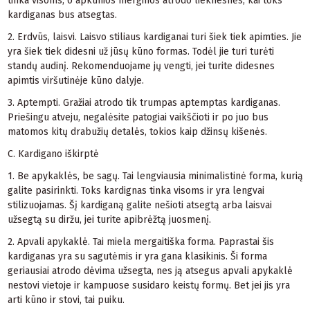
tinka visoms, o apkūnios merginos atrodo lieknesnės, kai toks
kardiganas bus atsegtas.
2. Erdvūs, laisvi. Laisvo stiliaus kardiganai turi šiek tiek apimties. Jie
yra šiek tiek didesni už jūsų kūno formas. Todėl jie turi turėti
standų audinį. Rekomenduojame jų vengti, jei turite didesnes
apimtis viršutinėje kūno dalyje.
3. Aptempti. Gražiai atrodo tik trumpas aptemptas kardiganas.
Priešingu atveju, negalėsite patogiai vaikščioti ir po juo bus
matomos kitų drabužių detalės, tokios kaip džinsų kišenės.
C. Kardigano iškirptė
1. Be apykaklės, be sagų. Tai lengviausia minimalistinė forma, kurią
galite pasirinkti. Toks kardignas tinka visoms ir yra lengvai
stilizuojamas. Šį kardiganą galite nešioti atsegtą arba laisvai
užsegtą su diržu, jei turite apibrėžtą juosmenį.
2. Apvali apykaklė. Tai miela mergaitiška forma. Paprastai šis
kardiganas yra su sagutėmis ir yra gana klasikinis. Ši forma
geriausiai atrodo dėvima užsegta, nes ją atsegus apvali apykaklė
nestovi vietoje ir kampuose susidaro keistų formų. Bet jei jis yra
arti kūno ir stovi, tai puiku.