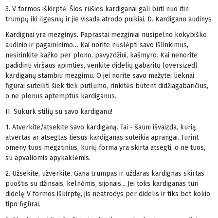
3. V formos iškirptė. Šios rūšies kardiganai gali būti nuo itin
trumpų iki ilgesnių ir jie visada atrodo puikiai. D. Kardigano audinys
Kardignai
yra mezginys. Paprastai mezginiai nusipelno kokybiško
audinio ir pagaminimo… Kai norite nuslėpti savo išlinkimus,
nesirinkite kažko per plono, pavyzdžiui, kašmyro. Kai nenorite
padidinti viršaus apimties, venkite didelių gabaritų (oversized)
kardiganų stambiu mezgimu. O jei norite savo mažytei lieknai
figūrai suteikti šiek tiek putlumo, rinkitės būtent didžiagabaričius,
o ne plonus aptemptus kardiganus.
II. Sukurk stilių su savo kardiganu!
1. Atverkite/atsekite savo kardiganą. Tai - šauni išvaizda, kurią
atvertas ar atsegtas tiesus kardiganas suteikia aprangai. Turint
omeny tuos megztinius, kurių forma yra skirta atsegti, o ne tuos,
su apvaliomis apykaklėmis.
2. Užsekite, užverkite. Gana trumpas ir uždaras kardignas skirtas
puoštis su džinsais, kelnėmis, sijonais... Jei toks kardiganas turi
didelę V formos iškirptę, jis neatrodys per didelis ir tiks bet kokio
tipo figūrai.