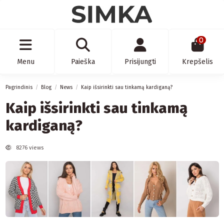
0
Menu
Paieška
Prisijungti
Krepšelis
Pagrindinis
Blog
News
Kaip išsirinkti sau tinkamą kardiganą?
Kaip išsirinkti sau tinkamą
kardiganą?
8276 views