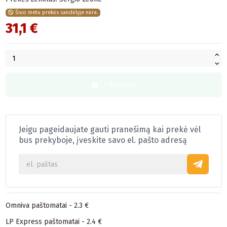
Šiuo metu prekės sandėlyje nėra.
31,1 €
Į krepšelį
Jeigu pageidaujate gauti pranešimą kai prekė vėl
bus prekyboje, įveskite savo el. pašto adresą
Omniva paštomatai - 2.3 €
LP Express paštomatai - 2.4 €