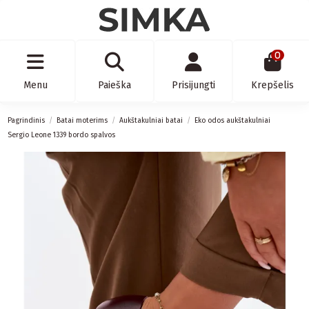
0
Menu
Paieška
Prisijungti
Krepšelis
Pagrindinis
Batai moterims
Aukštakulniai batai
Eko odos aukštakulniai
Sergio Leone 1339 bordo spalvos