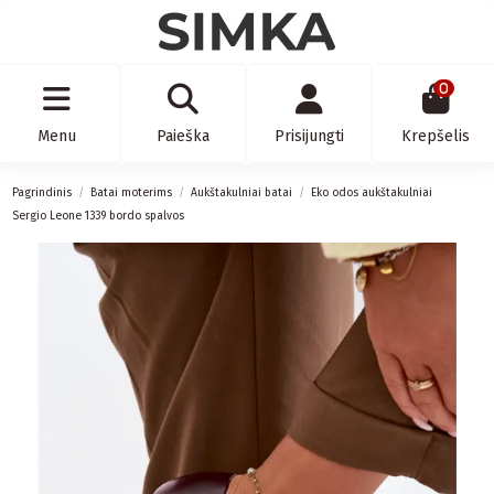
0
Menu
Paieška
Prisijungti
Krepšelis
Pagrindinis
Batai moterims
Aukštakulniai batai
Eko odos aukštakulniai
Sergio Leone 1339 bordo spalvos