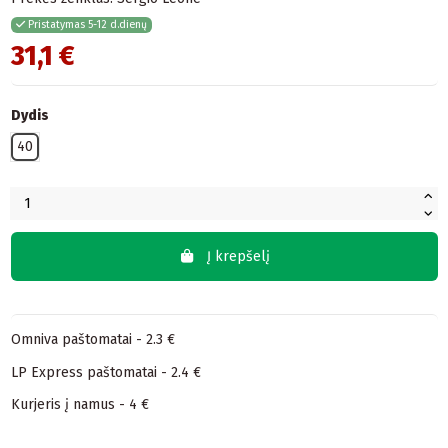
Pristatymas 5-12 d.dienų
31,1 €
Dydis
40
Į krepšelį
Omniva paštomatai - 2.3 €
LP Express paštomatai - 2.4 €
Kurjeris į namus - 4 €